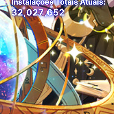
Instalações Totais Atuais:
3
2
,
0
2
7
,
6
5
2