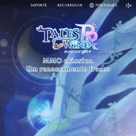
SUPORTE
RECARREGAR
PORTUGUÊS
MMO clássico.
Um renascimento fresco