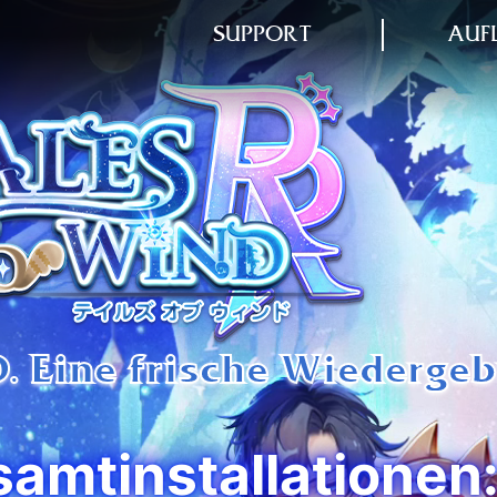
SUPPORT
AUF
 Eine frische Wiedergeb
samtinstallationen